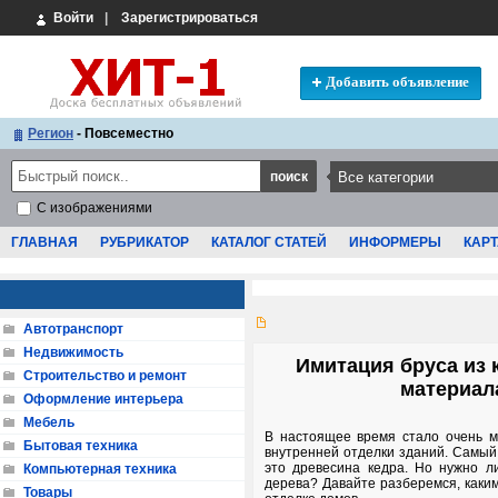
Войти
|
Зарегистрироваться
Добавить объявление
Регион
- Повсеместно
С изображениями
ГЛАВНАЯ
РУБРИКАТОР
КАТАЛОГ СТАТЕЙ
ИНФОРМЕРЫ
КАРТ
Автотранспорт
Недвижимость
Имитация бруса из 
Строительство и ремонт
материал
Оформление интерьера
Мебель
В настоящее время стало очень 
Бытовая техника
внутренней отделки зданий. Самый
это древесина кедра. Но нужно л
Компьютерная техника
дерева? Давайте разберемся, каки
Товары