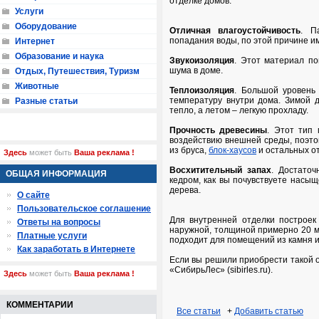
отделке домов.
Услуги
Оборудование
Отличная влагоустойчивость
. П
попадания воды, по этой причине и
Интернет
Образование и наука
Звукоизоляция
. Этот материал по
шума в доме.
Отдых, Путешествия, Туризм
Животные
Теплоизоляция
. Большой уровень
температуру внутри дома. Зимой 
Разные статьи
тепло, а летом – легкую прохладу.
Прочность древесины
. Этот тип
воздействию внешней среды, поэто
из бруса,
блок-хаусов
и остальных о
Здесь
может быть
Ваша реклама !
Восхитительный запах
. Достаточ
ОБЩАЯ ИНФОРМАЦИЯ
кедром, как вы почувствуете насы
дерева.
О сайте
Пользовательское соглашение
Для внутренней отделки построек
Ответы на вопросы
наружной, толщиной примерно 20 мм
Платные услуги
подходит для помещений из камня и
Как заработать в Интернете
Если вы решили приобрести такой 
«СибирьЛес» (sibirles.ru).
Здесь
может быть
Ваша реклама !
КОММЕНТАРИИ
Все статьи
+
Добавить статью