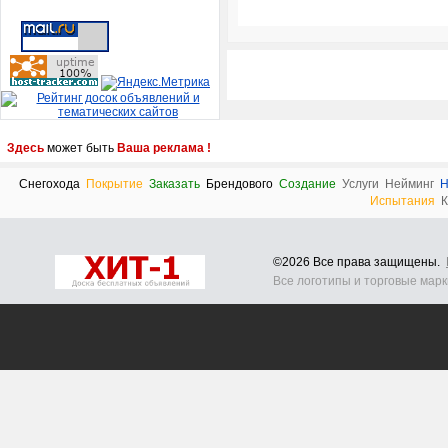
Здесь
может быть
Ваша реклама !
Снегохода
Покрытие
Заказать
Брендового
Создание
Услуги
Нейминг
Н
Испытания
К
©2026 Все права защищены.
Все логотипы и торговые мар