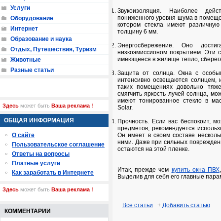
Услуги
Звукоизоляция. Наиболее дейс
пониженного уровня шума в помещен
Оборудование
котором стекла имеют различную
Интернет
толщину 6 мм.
Образование и наука
Энергосбережение. Оно дости
Отдых, Путешествия, Туризм
низкоэмиссионом покрытием. Эти 
имеющееся в жилище тепло, сберега
Животные
Разные статьи
Защита от солнца. Окна с особы
интенсивно освещаются солнцем, и
таких помещениях довольно тяже
смягчить яркость лучей солнца, м
имеют тонированное стекло в мас
Здесь
может быть
Ваша реклама !
Solar.
ОБЩАЯ ИНФОРМАЦИЯ
Прочность. Если вас беспокоит, м
предметов, рекомендуется использ
О сайте
Он имеет в своем составе несколь
ними. Даже при сильных повреждени
Пользовательское соглашение
остаются на этой пленке.
Ответы на вопросы
Платные услуги
Итак, прежде чем
купить окна ПВХ
Как заработать в Интернете
Выделив для себя его главные пара
Здесь
может быть
Ваша реклама !
Все статьи
+
Добавить статью
КОММЕНТАРИИ