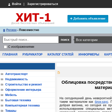
Войти
|
Зарегистрироваться
Добавить объявление
Регион
- Повсеместно
С изображениями
ГЛАВНАЯ
РУБРИКАТОР
КАТАЛОГ СТАТЕЙ
ИНФОРМЕРЫ
КАРТ
Автотранспорт
Недвижимость
Облицовка посредств
Строительство и ремонт
материа
Оформление интерьера
Мебель
На сегодняшний день невероятной
Бытовая техника
таким материалом как
блок-хаус
. 
добрая вагонка, но сегодня ее п
Компьютерная техника
использованием специальных мет
Товары