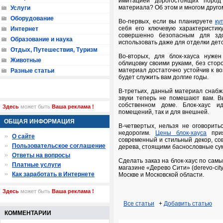
имитацией дорогостоящих поро
материала? Об этом и многом друго
Услуги
Оборудование
Во-первых, если вы планируете
ку
себя его ключевую характеристик
Интернет
совершенно безопасным для здо
Образование и наука
использовать даже для отделки детс
Отдых, Путешествия, Туризм
Во-вторых, для блок-хауса нуж
Животные
облицовку своими руками, без сто
материал достаточно устойчив к во
Разные статьи
будет служить вам долгие годы.
В-третьих, данный материал снаб
звуки теперь не помешают вам. В
собственном доме. Блок-хаус и
Здесь
может быть
Ваша реклама !
помещений, так и для внешней.
ОБЩАЯ ИНФОРМАЦИЯ
В-четвертых, нельзя не оговорит
недорогим.
Цены блок-хауса
прия
О сайте
современный и стильный декор, с
Пользовательское соглашение
дерева, стоящими баснословные су
Ответы на вопросы
Сделать заказ на блок-хаус по сам
Платные услуги
магазине «Дерево Сити» (derevo-cit
Как заработать в Интернете
Москве и Московской области.
Здесь
может быть
Ваша реклама !
Все статьи
+
Добавить статью
КОММЕНТАРИИ