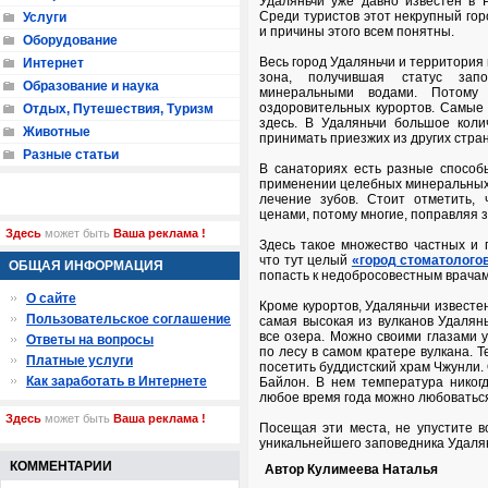
Удаляньчи уже давно известен в 
Среди туристов этот некрупный гор
Услуги
и причины этого всем понятны.
Оборудование
Весь город Удаляньчи и территория
Интернет
зона, получившая статус зап
Образование и наука
минеральными водами. Потому 
оздоровительных курортов. Самы
Отдых, Путешествия, Туризм
здесь. В Удаляньчи большое коли
Животные
принимать приезжих из других стра
Разные статьи
В санаториях есть разные способ
применении целебных минеральных в
лечение зубов. Стоит отметить,
ценами, потому многие, поправляя з
Здесь
может быть
Ваша реклама !
Здесь такое множество частных и г
что тут целый
«город стоматолого
ОБЩАЯ ИНФОРМАЦИЯ
попасть к недобросовестным врачам
О сайте
Кроме курортов, Удаляньчи известе
Пользовательское соглашение
самая высокая из вулканов Удалян
все озера. Можно своими глазами у
Ответы на вопросы
по лесу в самом кратере вулкана. 
Платные услуги
посетить буддистский храм Чжунли.
Как заработать в Интернете
Байлон. В нем температура никогд
любое время года можно любоватьс
Здесь
может быть
Ваша реклама !
Посещая эти места, не упустите в
уникальнейшего заповедника Удаля
КОММЕНТАРИИ
Автор Кулимеева Наталья