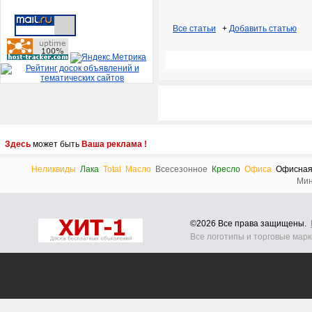
Все статьи
+
Добавить статью
Здесь
может быть
Ваша реклама !
Неликвиды
Лака
Total
Масло
Всесезонное
Кресло
Офиса
Офисна
Мин
©2026 Все права защищены.
Все логотипы и торговые мар