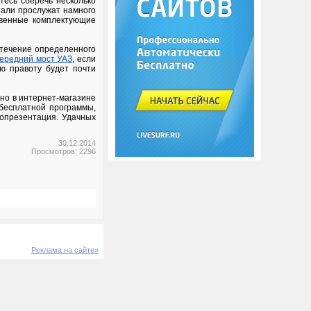
тесь сберечь несколько
тали прослужат намного
твенные комплектующие
 течение определенного
ередний мост УАЗ
, если
ю правоту будет почти
жно в интернет-магазине
 бесплатной программы,
еопрезентация. Удачных
30.12.2014
Просмотров: 2296
Реклама на сайте»