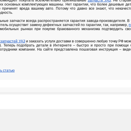
екомендуют покупать исключительно оригинальные
запчасти УАЗ
. Не старай
ких основных комплектующих машины. Нет гарантии, что более дешевые де
 причинят вреда вашему авто. Потому что давно все знают, что некачес
одность.
льные запчасти всегда распространяется гарантия завода-производителя. В
итель осуществит замену дефектных запчастей по гарантии, так, например,
п
омобильных рынках при покупке бракованного механизма подтвердить сво
 запчастей УАЗ
и заказать услуги доставки в совершенно любую точку РФ мо
ru). Теперь подобрать детали в Интернете – быстро и просто при помощи
отрудники компании. На сайте представлена пошаговая инструкция – вид
ь статью