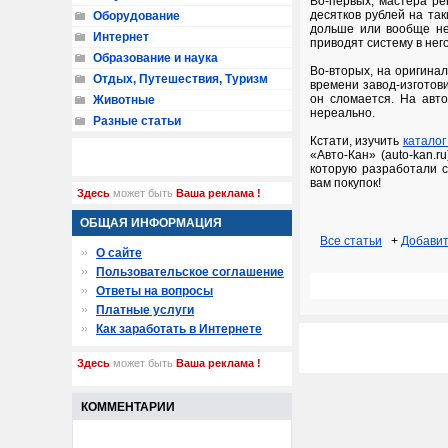
Во-первых, мастера р
десятков рублей на та
Оборудование
дольше или вообще не
Интернет
приводят систему в нег
Образование и наука
Во-вторых, на оригина
Отдых, Путешествия, Туризм
времени завод-изготов
он сломается. На авт
Животные
нереально.
Разные статьи
Кстати, изучить
каталог
«Авто-Кан» (auto-kan.
которую разработали с
вам покупок!
Здесь
может быть
Ваша реклама !
ОБЩАЯ ИНФОРМАЦИЯ
Все статьи
+
Добавит
О сайте
Пользовательское соглашение
Ответы на вопросы
Платные услуги
Как заработать в Интернете
Здесь
может быть
Ваша реклама !
КОММЕНТАРИИ