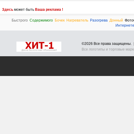
Здесь
может быть
Ваша реклама !
Быстрого
Содержимого
Бочек
Нагреватель
Разогрева
Донный
Фото
Интернет
©2026 Все права защищены.
Все логотипы и торговые мар