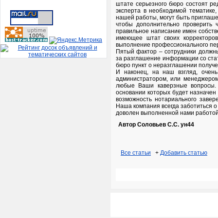
штате серьезного бюро состоят ред
эксперта в необходимой тематике,
нашей работы, могут быть приглаше
чтобы дополнительно проверить 
правильное написание имен собств
имеющее штат своих корректоров 
выполнение профессионального пере
Пятый фактор – сотрудники должны
за разглашение информации со стат
бюро пункт о неразглашении получ
И наконец, на наш взгляд, очен
администратором, или менеджером
любые Ваши каверзные вопросы. 
основании которых будет назначен 
возможность нотариального завер
Наша компания всегда заботиться о 
доволен выполненной нами работой
Автор Соловьев С.С. ун44
Все статьи
+
Добавить статью