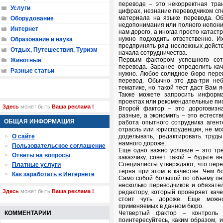
переводе – это некорректная тра
Услуги
цифрах, незнание переводчиком сп
материала на языке перевода. Об
Оборудование
недопонимания или полного непоним
Интернет
нам дорого, а иногда просто катаст
нужно подходить ответственно. И
Образование и наука
предпринять ряд несложных действ
Отдых, Путешествия, Туризм
начала сотрудничества.
Первым фактором успешного сот
Животные
перевода. Заранее определить ка
Разные статьи
нужно. Любое солидное бюро пере
перевод. Обычно это два-три не
тематике, но такой тест даст Вам 
Также можете запросить информа
проектах или рекомендательные пи
Здесь
может быть
Ваша реклама !
Второй фактор – это дороговизна
разные, а экономить – это естеств
ОБЩАЯ ИНФОРМАЦИЯ
работа опытного сотрудника агент
отрасль или юриспруденция, не мо
О сайте
доделывать, редактировать труд
намного дороже.
Пользовательское соглашение
Еще одно важно условие – это тр
Ответы на вопросы
заказчику, совет такой – будьте 
Специалисты утверждают, что перев
Платные услуги
теряя при этом в качестве. Чем б
Как заработать в Интернете
Само собой большой по объему пе
несколько переводчиков и обязате
Здесь
может быть
Ваша реклама !
редактору, который проверяет кач
стоит чуть дороже. Еще можно
применяемых в данном бюро.
КОММЕНТАРИИ
Четвертый фактор – контроль к
поинтересуйтесь, каким образом, и