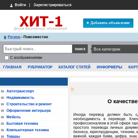
Войти
|
Зарегистрироваться
Добавить объявление
Регион
- Повсеместно
С изображениями
ГЛАВНАЯ
РУБРИКАТОР
КАТАЛОГ СТАТЕЙ
ИНФОРМЕРЫ
КАРТ
Автотранспорт
Недвижимость
О качестве
Строительство и ремонт
Оформление интерьера
Иногда перевод должен быть сд
Мебель
необходимость в переводе. Клю
профессионализм в этой сфере гара
Бытовая техника
простого перевода личных докуме
Компьютерная техника
бизнеса, юриспруденции, техники,
важной, каждая буква, цифра, зна
Товары