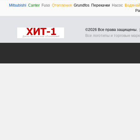
Mitsubishi
Canter
Fuso
Отопления
Grundfos
Перекачки
Насос
Водяно
Ра
©2026 Все права защищены.
Все логотипы и торговые мар