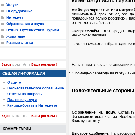
Какие могут быть вариан
Услуги
«займ до зарплаты» или микроза
Оборудование
минимальный срок от одного до
Интернет
понадобится только российский па
о том, где вы работаете.
Образование и наука
Отдых, Путешествия, Туризм
Экспресс-займ.
Этот кредит подр
нескольких месяцев.
Животные
Разные статьи
Также вы сможете выбрать один из 
Здесь
может быть
Ваша реклама !
Наличными в офисе организации или
С помощью перевода на карту банка
ОБЩАЯ ИНФОРМАЦИЯ
О сайте
Пользовательское соглашение
Положительные стороны 
Ответы на вопросы
Платные услуги
Как заработать в Интернете
Оформление на дому.
Оставить
Здесь
может быть
Ваша реклама !
финансовой организации. Необход
большую анкету.
КОММЕНТАРИИ
Быстрое одобрение.
На рассмотре