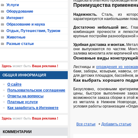
подыскать опытного производителя 
Преимущества применени
Услуги
Оборудование
Надежность.
Сталь, из которо
Интернет
характеризуется наибольшими показ
Образование и наука
Достаточно небольшой вес.
Глав
Отдых, Путешествия, Туризм
комбинация прочности и легкости
крупные постройки разнообразной 
Животные
Разные статьи
Удобная доставка и монтаж.
Металл
они выпускаются по частям. Монт
заливка монолита или кирпичной кл
Основные виды конструкций 
Здесь
может быть
Ваша реклама !
Лестницы и
ограждения из нержа
баки, заборы, козырьки, навесы, о
ОБЩАЯ ИНФОРМАЦИЯ
для детских площадок, бассейнов, а
Как выбрать хорошего подр
О сайте
Безусловно, основными критерия
Пользовательское соглашение
цены, быстрое выполнение заказа
Ответы на вопросы
возможности заказа сборки в этой ж
Платные услуги
из металла в Нижнем Новгороде,
условия работы организации «Олде
Как заработать в Интернете
Здесь
может быть
Ваша реклама !
Все статьи
+
Добавить статью
КОММЕНТАРИИ