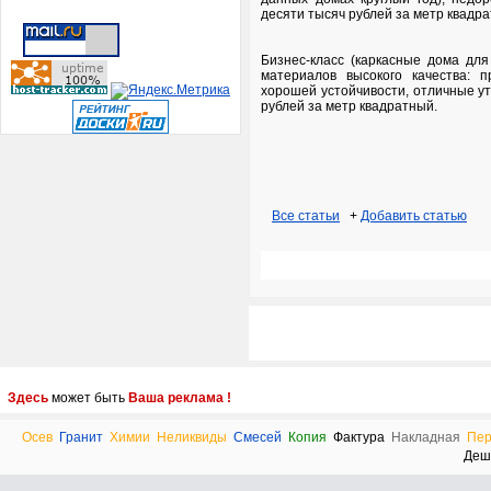
десяти тысяч рублей за метр квадр
Бизнес-класс (каркасные дома дл
материалов высокого качества: 
хорошей устойчивости, отличные ут
рублей за метр квадратный.
Все статьи
+
Добавить статью
Здесь
может быть
Ваша реклама !
Осев
Гранит
Химии
Неликвиды
Смесей
Копия
Фактура
Накладная
Пер
Деш