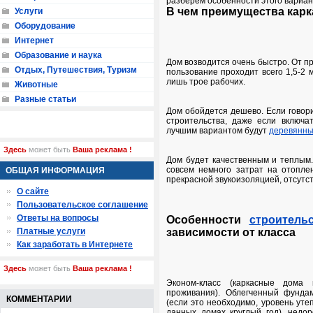
разберем особенности этого вариан
В чем преимущества кар
Услуги
Оборудование
Интернет
Образование и наука
Дом возводится очень быстро. От п
Отдых, Путешествия, Туризм
пользование проходит всего 1,5-2 
лишь трое рабочих.
Животные
Разные статьи
Дом обойдется дешево. Если говори
строительства, даже если включа
лучшим вариантом будут
деревянны
Здесь
может быть
Ваша реклама !
Дом будет качественным и теплым.
совсем немного затрат на отоплен
ОБЩАЯ ИНФОРМАЦИЯ
прекрасной звукоизоляцией, отсутст
О сайте
Пользовательское соглашение
Ответы на вопросы
Особенности
строитель
Платные услуги
зависимости от класса
Как заработать в Интернете
Здесь
может быть
Ваша реклама !
Эконом-класс (каркасные дома
проживания). Облегченный фунда
КОММЕНТАРИИ
(если это необходимо, уровень уте
данных домах круглый год), недо