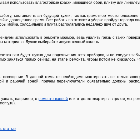
 вам использовать влагостойкие краски, моющиеся обои, плитку или линолеу
работу, составьте план будущей кухни, так как грамотное местоположение
яйке драгоценное время. Все работы по готовке и уборке пройдут гораздо 
тобы мойка, холодильник и плита располагались недалеко друг от друга.
ендуем использовать в ремонте мрамор, ведь удалить грязь с таких поверх
ры материала. Лучше выбирайте искусственный камень.
розеток вам будет нужно для подключения всех приборов, и не следует заб
имо заняться прямо сейчас, на этапе ремонта, чтобы потом не оказалось, ч
ь освещение. В данной комнате необходимо монтировать не только люстр
й и рабочей зоной, причем переключатели обязательно должны распо
 узнать, например, о
ремонте ванной
или отделке квартиры в целом, мы рек
onty.ru).
ь статью