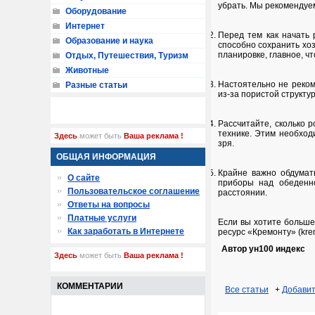
убрать. Мы рекомендуем
Оборудование
Интернет
Перед тем как начать 
Образование и наука
способно сохранить хоз
планировке, главное, ч
Отдых, Путешествия, Туризм
Животные
Настоятельно не реком
Разные статьи
из-за пористой структу
Рассчитайте, сколько 
технике. Этим необход
Здесь
может быть
Ваша реклама !
зря.
ОБЩАЯ ИНФОРМАЦИЯ
Крайне важно обдумат
О сайте
приборы над обеденно
Пользовательское соглашение
расстоянии.
Ответы на вопросы
Платные услуги
Если вы хотите больше
Как заработать в Интернете
ресурс «Кремонту» (krem
Автор ун100 индекс
Здесь
может быть
Ваша реклама !
КОММЕНТАРИИ
Все статьи
+
Добавит