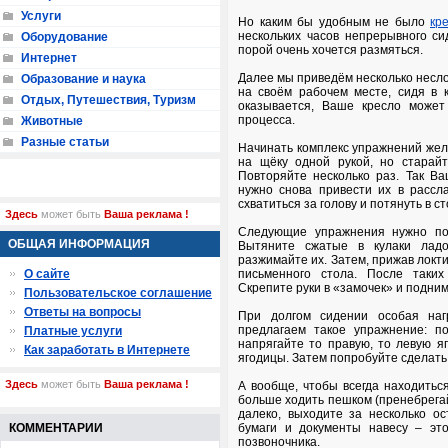
Услуги
Но каким бы удобным не было
кр
нескольких часов непрерывного си
Оборудование
порой очень хочется размяться.
Интернет
Далее мы приведём несколько несл
Образование и наука
на своём рабочем месте, сидя в к
Отдых, Путешествия, Туризм
оказывается, Ваше кресло может
процесса.
Животные
Разные статьи
Начинать комплекс упражнений жела
на щёку одной рукой, но старай
Повторяйте несколько раз. Так В
нужно снова привести их в рассл
схватиться за голову и потянуть в ст
Здесь
может быть
Ваша реклама !
Следующие упражнения нужно пос
ОБЩАЯ ИНФОРМАЦИЯ
Вытяните сжатые в кулаки лад
разжимайте их. Затем, прижав локт
О сайте
письменного стола. После таких
Скрепите руки в «замочек» и подним
Пользовательское соглашение
Ответы на вопросы
При долгом сидении особая наг
предлагаем такое упражнение: п
Платные услуги
напрягайте то правую, то левую я
Как заработать в Интернете
ягодицы. Затем попробуйте сделать
Здесь
может быть
Ваша реклама !
А вообще, чтобы всегда находитьс
больше ходить пешком (пренебрегай
далеко, выходите за несколько ос
КОММЕНТАРИИ
бумаги и документы навесу – эт
позвоночника.