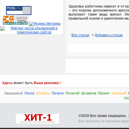
Здоровье работника зависит и от к
– это покупка эргономичного кресл
выпускает такие виды кресел. Им
правильной осанке и укреплению м
Все статьи
+
Добавить статью
Здесь
может быть
Ваша реклама !
Кварцевый
Песок
Штампы
Печати
Печатей
Штампов
Проект
Учебный
Vis
©2026 Все права защищены.
Все логотипы и торговые мар