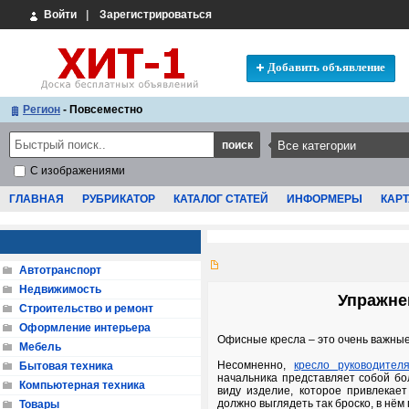
Войти
|
Зарегистрироваться
Добавить объявление
Регион
- Повсеместно
С изображениями
ГЛАВНАЯ
РУБРИКАТОР
КАТАЛОГ СТАТЕЙ
ИНФОРМЕРЫ
КАРТ
Автотранспорт
Недвижимость
Упражне
Строительство и ремонт
Оформление интерьера
Офисные кресла – это очень важны
Мебель
Несомненно,
кресло руководител
Бытовая техника
начальника представляет собой б
Компьютерная техника
виду изделие, которое привлекает
должно выглядеть так броско, в нём
Товары