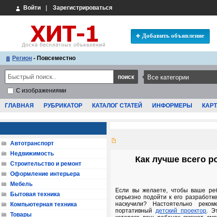
Войти
|
Зарегистрироваться
Добавить объявление
Регион
- Повсеместно
С изображениями
ГЛАВНАЯ
РУБРИКАТОР
КАТАЛОГ СТАТЕЙ
ИНФОРМЕРЫ
КАРТ
Автотранспорт
Недвижимость
Как лучше всего р
Строительство и ремонт
Оформление интерьера
Мебель
Если вы желаете, чтобы ваше реб
Бытовая техника
серьезно подойти к его разработке
наскучили? Настоятельно реко
Компьютерная техника
портативный
детский проектор
. Э
Товары