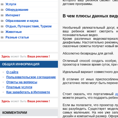
которого ваш ребенок сможет см
детские программы.
Услуги
Оборудование
Интернет
В чем плюсы данных вид
Образование и наука
Отдых, Путешествия, Туризм
Необычный увлекательный досуг, 
ваш ребенок может смотреть н
Животные
познавательные видео.
Разные статьи
Кроме различных видеоматериало
диафильмы. Настоятельно рекоменд
сказочные сюжеты получат новый ви
Абсолютно безвредны для детей.
Здесь
может быть
Ваша реклама !
Отличный способ создать особую,
ОБЩАЯ ИНФОРМАЦИЯ
проектор в темное время суток, при
Идеальный вариант совместного дос
О сайте
Пользовательское соглашение
В отличие от иных приспособлен
Ответы на вопросы
достаточно легко могут быть перене
Платные услуги
Как заработать в Интернете
Стоит сказать, что портативный
д
можете решить, что подарить ребен
Здесь
может быть
Ваша реклама !
Если вы полагаете, что проектор л
вас разубедить. Существует модел
самых маленьких. На нее уже зап
КОММЕНТАРИИ
дизайн и компактный размер. Офор