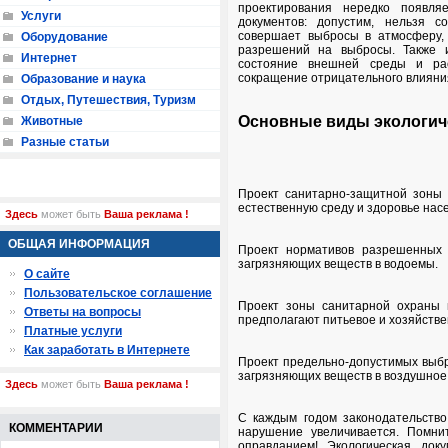
проектирования нередко появля
Услуги
документов: допустим, нельзя с
совершает выбросы в атмосферу,
Оборудование
разрешений на выбросы. Также и
Интернет
состояние внешней среды и рас
сокращение отрицательного влияния
Образование и наука
Отдых, Путешествия, Туризм
Основные виды экологич
Животные
Разные статьи
Проект санитарно-защитной зоны 
естественную среду и здоровье нас
Здесь
может быть
Ваша реклама !
ОБЩАЯ ИНФОРМАЦИЯ
Проект нормативов разрешенных
загрязняющих веществ в водоемы.
О сайте
Пользовательское соглашение
Проект зоны санитарной охраны в
Ответы на вопросы
предполагают питьевое и хозяйств
Платные услуги
Как заработать в Интернете
Проект предельно-допустимых выб
загрязняющих веществ в воздушное
Здесь
может быть
Ваша реклама !
С каждым годом законодательство 
КОММЕНТАРИИ
нарушение увеличивается. Помни
оправданием! Экологическая док