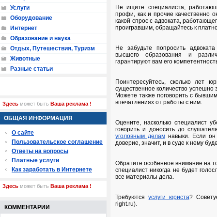
Не ищите специалиста, работаю
Услуги
профи, как и прочие качественно о
Оборудование
какой спрос с адвоката, работающе
проигравшим, обращайтесь к платно
Интернет
Образование и наука
Не забудьте попросить адвоката
Отдых, Путешествия, Туризм
высшего образования и разли
Животные
гарантируют вам его компетентность
Разные статьи
Поинтересуйтесь, сколько лет ю
существенное количество успешно 
Можете также поговорить с бывшим
впечатлениях от работы с ним.
Здесь
может быть
Ваша реклама !
ОБЩАЯ ИНФОРМАЦИЯ
Оцените, насколько специалист у
говорить и доносить до слушат
О сайте
уголовным делам
навыки. Если он 
Пользовательское соглашение
доверие, значит, и в суде к нему бу
Ответы на вопросы
Платные услуги
Обратите особенное внимание на то
Как заработать в Интернете
специалист никогда не будет голос
все материалы дела.
Здесь
может быть
Ваша реклама !
Требуются
услуги юриста
? Совету
right.ru).
КОММЕНТАРИИ