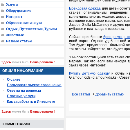
вещи для малышей были модными и
Услуги
Брендовая одежда
для детей сочета
Оборудование
станет оптимальным решением.
коллекциях многих модных домов с
Интернет
всемирно известные марки, как, нап
Образование и наука
Jacobs, Stella McCartney и другие
рубашек и платьев для взрослых.
Отдых, Путешествия, Туризм
Животные
Сейчас приобрести
брендовую дет
иной марки. Однако удобнее пойт
Разные статьи
Там будет представлен большой ас
так что вы найдете то, что будет нра
У многих поставщиков есть также с
маркам. Так что, если вам некогда
Здесь
может быть
Ваша реклама !
заказ через Интернет.
ОБЩАЯ ИНФОРМАЦИЯ
Купить детскую одежду
и обувь из
Glamour Kids (glamourkids.kz). Совет
О сайте
Пользовательское соглашение
Ответы на вопросы
Все статьи
+
Добавить статью
Платные услуги
Как заработать в Интернете
Здесь
может быть
Ваша реклама !
КОММЕНТАРИИ