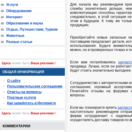
Для начала мы рекомендуем прио
Услуги
службы значительно дольше, чем
Оборудование
комплектующие способны гарантир
следовательно, в этой ситуации не
Интернет
этом в будущем. К тому же тольк
Образование и наука
продукцию.
Отдых, Путешествия, Туризм
Животные
Приобретайте новые запасные ча
поставщики предлагают детали, кот
Разные статьи
использования. Будьте внимател
можно, но в проверенных точках и 
Если вам потребовались
запчас
Здесь
может быть
Ваша реклама !
продавца. Лучше, если он работае
будут стоить значительно выгоднее.
ОБЩАЯ ИНФОРМАЦИЯ
О сайте
Сотрудничество с авторитетными из
Пользовательское соглашение
соглашения, огромный ассортим
Почитайте отзывы на форумах и
Ответы на вопросы
вопросы.
Платные услуги
Как заработать в Интернете
Если вы планируете купить
запчаст
настоятельно рекомендуем отправи
Здесь
может быть
Ваша реклама !
фирма сотрудничает с надежным
осуществлять доставку товаров по 
КОММЕНТАРИИ