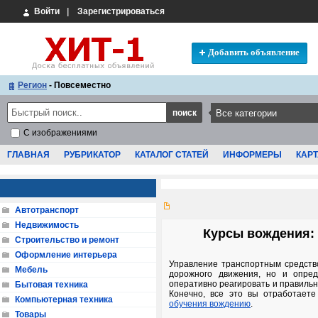
Войти
|
Зарегистрироваться
Добавить объявление
Регион
- Повсеместно
С изображениями
ГЛАВНАЯ
РУБРИКАТОР
КАТАЛОГ СТАТЕЙ
ИНФОРМЕРЫ
КАРТ
Автотранспорт
Недвижимость
Курсы вождения:
Строительство и ремонт
Оформление интерьера
Управление транспортным средств
Мебель
дорожного движения, но и опред
оперативно реагировать и правиль
Бытовая техника
Конечно, все это вы отработаете
Компьютерная техника
обучения вождению
.
Товары