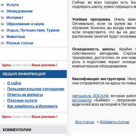
Сейчас во всех городах есть бо
Услуги
подобрать школу, нужно обращать 
Оборудование
Интернет
Учебная программа
. Очень важ
Оптимально, если за рулем вы 
Образование и наука
обучения. Конечно, вы всегда смож
Отдых, Путешествия, Туризм
если почувствуете, что вы не до
расписание занятия будут оплачива
Животные
Разные статьи
Оснащенность школы
. Крайне 
собственного автодрома. Спрос
тренировок, достаточно ли они нов
роль в подготовке играет оснаще
Здесь
может быть
Ваша реклама !
компьютерным оборудованием.
ОБЩАЯ ИНФОРМАЦИЯ
Квалификация инструкторов
. Неп
О сайте
они отправляются на курсы по повы
Пользовательское соглашение
Ответы на вопросы
Автошкола ДОСААФ
, которая рабо
мотошкола
«Байкер» – предлагают
Платные услуги
водителей всех категорий в Петербу
Как заработать в Интернете
Здесь
может быть
Ваша реклама !
Все статьи
+
Добавить статью
КОММЕНТАРИИ