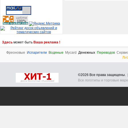
Здесь
может быть
Ваша реклама !
Фреоновые
Испарители
Водяные
Mycard
Денежных
Переводов
Серви
Ли
©2026 Все права защищены.
Все логотипы и торговые мар