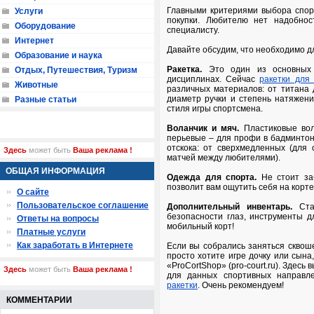
Главными критериями выбора спор
Услуги
покупки. Любителю нет надобнос
Оборудование
специалисту.
Интернет
Давайте обсудим, что необходимо дл
Образование и наука
Ракетка.
Это один из основных 
Отдых, Путешествия, Туризм
дисциплинах. Сейчас
ракетки для
Животные
различных материалов: от титана д
диаметр ручки и степень натяжен
Разные статьи
стиля игры спортсмена.
Воланчик и мяч.
Пластиковые вол
перьевые – для профи в бадминтон
отскока: от сверхмедленных (для
Здесь
может быть
Ваша реклама !
матчей между любителями).
ОБЩАЯ ИНФОРМАЦИЯ
Одежда для спорта.
Не стоит за
позволит вам ощутить себя на корт
О сайте
Пользовательское соглашение
Дополнительный инвентарь.
Стан
безопасности глаз, инструменты 
Ответы на вопросы
мобильный корт!
Платные услуги
Как заработать в Интернете
Если вы собрались заняться скво
просто хотите игре дочку или сына,
«ProCortShop» (pro-court.ru). Здес
Здесь
может быть
Ваша реклама !
для данных спортивных направл
ракетки
. Очень рекомендуем!
КОММЕНТАРИИ