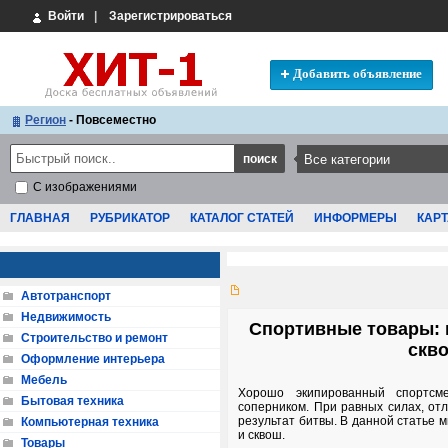
Войти
|
Зарегистрироваться
Добавить объявление
Регион
- Повсеместно
С изображениями
ГЛАВНАЯ
РУБРИКАТОР
КАТАЛОГ СТАТЕЙ
ИНФОРМЕРЫ
КАРТ
Автотранспорт
Недвижимость
Спортивные товары: в
Строительство и ремонт
скв
Оформление интерьера
Мебель
Хорошо экипированный спортсм
Бытовая техника
соперником. При равных силах, от
результат битвы. В данной статье м
Компьютерная техника
и сквош.
Товары