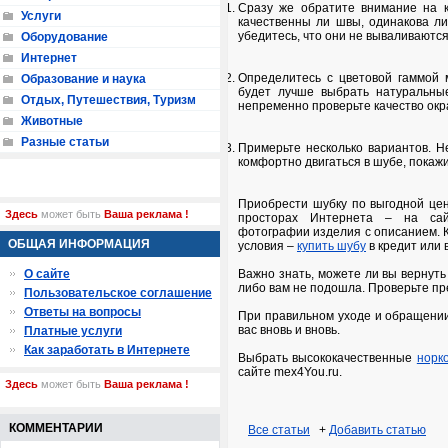
Сразу же обратите внимание на к
Услуги
качественны ли швы, одинакова ли
убедитесь, что они не вываливаются
Оборудование
Интернет
Определитесь с цветовой гаммой 
Образование и наука
будет лучше выбрать натуральны
Отдых, Путешествия, Туризм
непременно проверьте качество окра
Животные
Разные статьи
Примерьте несколько вариантов. Не
комфортно двигаться в шубе, покаж
Приобрести шубку по выгодной цен
Здесь
может быть
Ваша реклама !
просторах Интернета – на сай
фотографии изделия с описанием. 
ОБЩАЯ ИНФОРМАЦИЯ
условия –
купить шубу
в кредит или в
О сайте
Важно знать, можете ли вы вернуть
либо вам не подошла. Проверьте пр
Пользовательское соглашение
Ответы на вопросы
При правильном уходе и обращении
вас вновь и вновь.
Платные услуги
Как заработать в Интернете
Выбрать высококачественные
норк
сайте mex4You.ru.
Здесь
может быть
Ваша реклама !
КОММЕНТАРИИ
Все статьи
+
Добавить статью