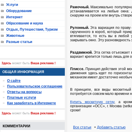
Услуги
Рамочный.
Максимально популярная
Оборудование
устанавливается на любые окна: 
снаружи на проем или внутрь створки
Интернет
Образование и наука
Рулонный.
Эта вариация по праву 
Отдых, Путешествия, Туризм
скрученного в короб, который прик
Животные
втягивается, то есть вы в любой
закрывать окно. Эту разновидность 
Разные статьи
Раздвижной.
Эта сетка отъезжает 
вариант крепится только лишь для 
Здесь
может быть
Ваша реклама !
Плиссе.
Принцип действия этой мо
ОБЩАЯ ИНФОРМАЦИЯ
движения здесь идет по горизонтал
механизм имеет достаточно необыч
О сайте
Пользовательское соглашение
В принципе, все виды москитный
Ответы на вопросы
потребуется совсем мало времени н
Платные услуги
Купить москитную сетку
, а кром
Как заработать в Интернете
организации «ОСС», г. Москва (setk
сроки!
Здесь
может быть
Ваша реклама !
КОММЕНТАРИИ
Все статьи
+
Добавить статью