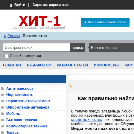
Войти
|
Зарегистрироваться
Добавить объявление
Регион
- Повсеместно
С изображениями
ГЛАВНАЯ
РУБРИКАТОР
КАТАЛОГ СТАТЕЙ
ИНФОРМЕРЫ
КАРТ
Автотранспорт
Недвижимость
Как правильно найти
Строительство и ремонт
Оформление интерьера
В теплую погоду владельца любой к
Мебель
прочих насекомых, влетающих в от
москитных сеток
, их существует
Бытовая техника
особенности и достоинства. Обсудим
Компьютерная техника
Виды москитных сеток на ок
Товары