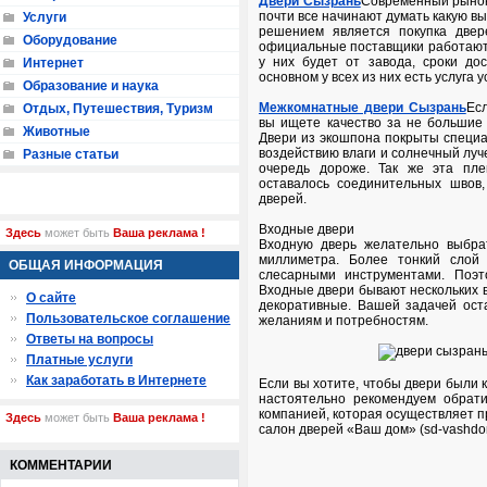
Двери Сызрань
Современный рынок
почти все начинают думать какую в
Услуги
решением является покупка двер
Оборудование
официальные поставщики работают н
у них будет от завода, сроки до
Интернет
основном у всех из них есть услуга 
Образование и наука
Межкомнатные двери Сызрань
Ес
Отдых, Путешествия, Туризм
вы ищете качество за не большие 
Животные
Двери из экошпона покрыты специ
воздействию влаги и солнечный луч
Разные статьи
очередь дороже. Так же эта пле
оставалось соединительных швов,
дверей.
Входные двери
Здесь
может быть
Ваша реклама !
Входную дверь желательно выбра
миллиметра. Более тонкий слой
ОБЩАЯ ИНФОРМАЦИЯ
слесарными инструментами. Поэт
Входные двери бывают нескольких в
О сайте
декоративные. Вашей задачей ост
Пользовательское соглашение
желаниям и потребностям.
Ответы на вопросы
Платные услуги
Как заработать в Интернете
Если вы хотите, чтобы двери были 
настоятельно рекомендуем обрат
компанией, которая осуществляет п
Здесь
может быть
Ваша реклама !
салон дверей «Ваш дом» (sd-vashdo
КОММЕНТАРИИ