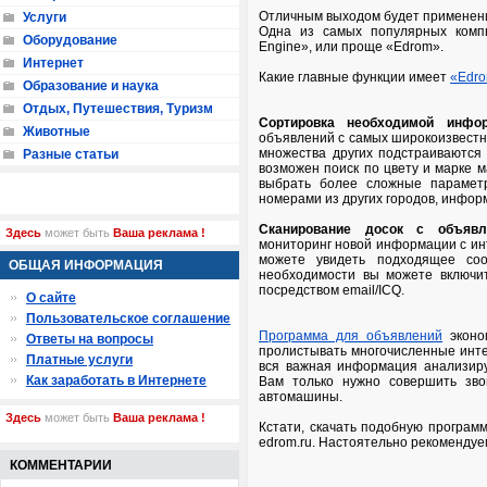
Отличным выходом будет применен
Услуги
Одна из самых популярных комп
Оборудование
Engine», или проще «Edrom».
Интернет
Какие главные функции имеет
«Edr
Образование и наука
Отдых, Путешествия, Туризм
Сортировка необходимой инфор
Животные
объявлений с самых широкоизвестных по
множества других подстраиваются
Разные статьи
возможен поиск по цвету и марке м
выбрать более сложные парамет
номерами из других городов, информ
Сканирование досок с объявл
Здесь
может быть
Ваша реклама !
мониторинг новой информации с инт
можете увидеть подходящее со
ОБЩАЯ ИНФОРМАЦИЯ
необходимости вы можете включи
посредством email/ICQ.
О сайте
Пользовательское соглашение
Программа для объявлений
эконо
Ответы на вопросы
пролистывать многочисленные инте
Платные услуги
вся важная информация анализиру
Как заработать в Интернете
Вам только нужно совершить звон
автомашины.
Здесь
может быть
Ваша реклама !
Кстати, скачать подобную програм
edrom.ru. Настоятельно рекомендуе
КОММЕНТАРИИ