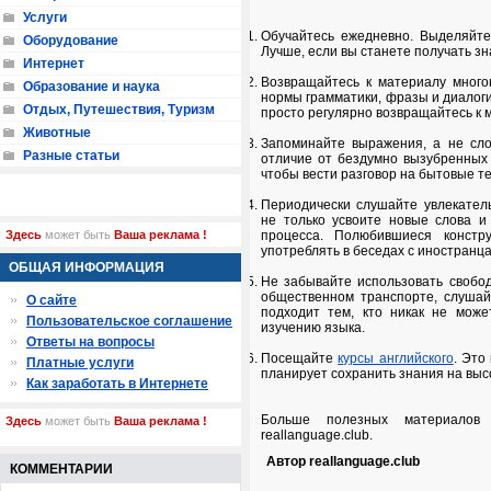
Услуги
Обучайтесь ежедневно. Выделяйт
Оборудование
Лучше, если вы станете получать зн
Интернет
Возвращайтесь к материалу много
Образование и наука
нормы грамматики, фразы и диалоги
Отдых, Путешествия, Туризм
просто регулярно возвращайтесь к ма
Животные
Запоминайте выражения, а не сл
Разные статьи
отличие от бездумно вызубренных 
чтобы вести разговор на бытовые т
Периодически слушайте увлекател
не только усвоите новые слова и
Здесь
может быть
Ваша реклама !
процесса. Полюбившиеся констр
употреблять в беседах с иностранц
ОБЩАЯ ИНФОРМАЦИЯ
Не забывайте использовать свобод
общественном транспорте, слушай
О сайте
подходит тем, кто никак не може
Пользовательское соглашение
изучению языка.
Ответы на вопросы
Посещайте
курсы английского
. Это
Платные услуги
планирует сохранить знания на выс
Как заработать в Интернете
Больше полезных материалов
Здесь
может быть
Ваша реклама !
reallanguage.club.
Автор reallanguage.club
КОММЕНТАРИИ